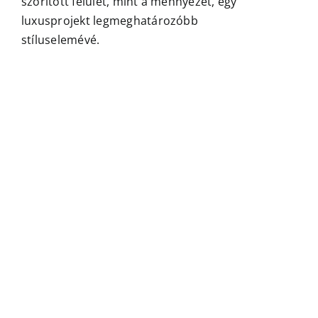
szorított felület, mint a mennyezet, egy
luxusprojekt legmeghatározóbb
Wonderwall Studio
stíluselemévé.
Kapcsolat