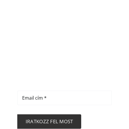
MARADJUNK KAPCSOLATBAN
Iratkozz fel ingyenes
hírlevelünkre
IRATKOZZ FEL MOST