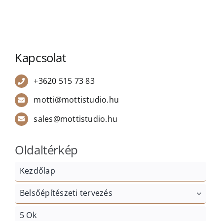
Kapcsolat
+3620 515 73 83
motti@mottistudio.hu
sales@mottistudio.hu
Oldaltérkép
Kezdőlap
Belsőépítészeti tervezés
5 Ok