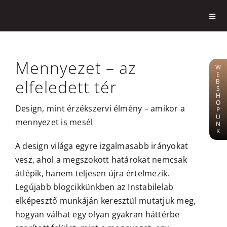
Kihagyás
Toggl
Navig
Belsőépítészeti tervezés
Mennyezet – az
W
E
Szolgáltatások
elfeledett tér
B
S
H
O
Design, mint érzékszervi élmény – amikor a
Bemutatóterem
P
U
mennyezet is mesél
N
K
5 Ok
A design világa egyre izgalmasabb irányokat
vesz, ahol a megszokott határokat nemcsak
átlépik, hanem teljesen újra értelmezik.
Vizualizáció
Legújabb blogcikkünkben az Instabilelab
elképesztő munkáján keresztül mutatjuk meg,
Referenciák
hogyan válhat egy olyan gyakran háttérbe